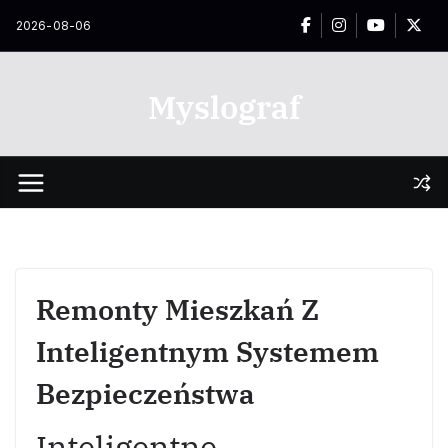
Przejdź
2026-08-06
do
treści
Myslograf
Remonty Mieszkań Z
Inteligentnym Systemem
Bezpieczeństwa
Inteligentne