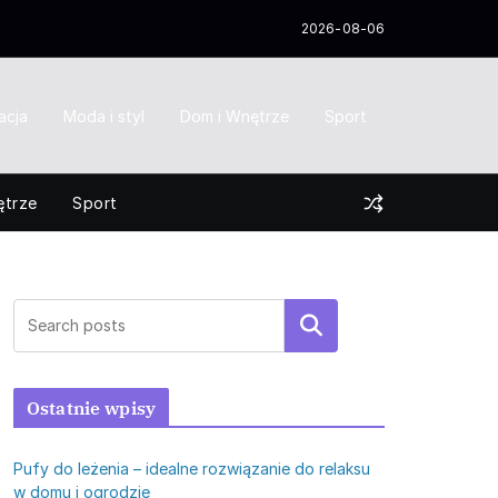
2026-08-06
acja
Moda i styl
Dom i Wnętrze
Sport
ętrze
Sport
Szukaj
Ostatnie wpisy
Pufy do leżenia – idealne rozwiązanie do relaksu
w domu i ogrodzie