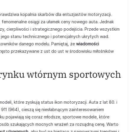
wdziwa kopalnia skarbów dla entuzjastów motoryzacji.
ą fenomenalne osiągi za ułamek ceny nowego auta. Jednak
, cierpliwości i strategicznego podejścia. Przede wszystkim
, jego stanu technicznego i potencjalnych ukrytych wad.
tkowników danego modelu. Pamiętaj, że
wiadomości
ęsto przekazywane z ust do ust w środowisku miłośników
 rynku wtórnym sportowych
li, które zyskują status ikon motoryzacji. Auta z lat 80. i
911 (964), cieszą się niesłabnącym zainteresowaniem
ku pojawiają się coraz młodsze, sportowe modele, które
a osób szukających mocnych wrażeń za rozsądną cenę. Warto
aut używanych
, aby być na bieżąco z najnowszymi trendami i