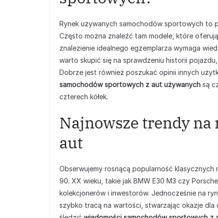
Rynek używanych samochodów sportowych to pra
Często można znaleźć tam modele, które oferuj
znalezienie idealnego egzemplarza wymaga wiedzy
warto skupić się na sprawdzeniu historii pojazdu
Dobrze jest również poszukać opinii innych uży
samochodów sportowych z aut używanych
są cz
czterech kółek.
Najnowsze trendy na
aut
Obserwujemy rosnącą popularność klasycznych mode
90. XX wieku, takie jak BMW E30 M3 czy Porsche 
kolekcjonerów i inwestorów. Jednocześnie na ryn
szybko tracą na wartości, stwarzając okazje dl
śledzić
wiadomości samochodów sportowych z 