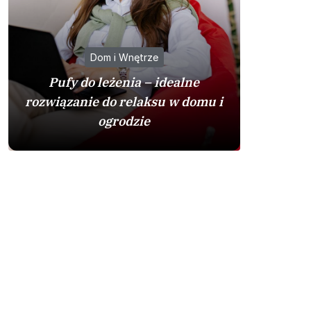
Dom i Wnętrze
Pufy do leżenia – idealne
Mazda u
rozwiązanie do relaksu w domu i
warto p
ogrodzie