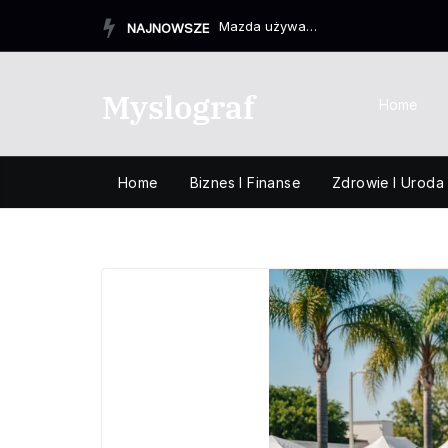
Przejdź
Mazda używane z salonu – czy warto postawić na sprawdzon...
NAJNOWSZE
do
treści
Myslograf
Home
Home
Biznes I Finanse
Zdrowie I Uroda