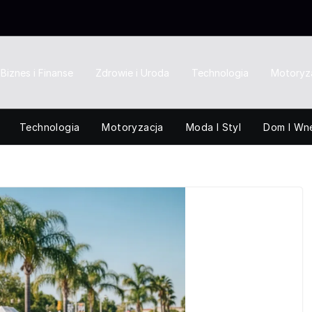
Biznes i Finanse
Zdrowie i Uroda
Technologia
Motoryz
Technologia
Motoryzacja
Moda I Styl
Dom I Wn