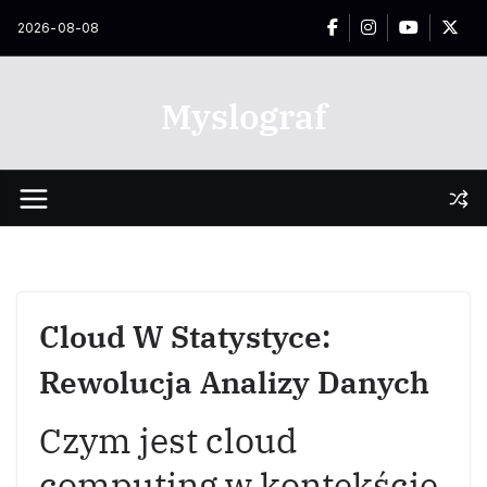
Przejdź
2026-08-08
do
treści
Myslograf
Cloud W Statystyce:
Rewolucja Analizy Danych
Czym jest cloud
computing w kontekście