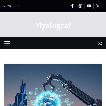
Przejdź
2026-08-06
do
treści
Myslograf