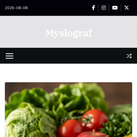
Przejdź
2026-08-08
do
treści
Myslograf