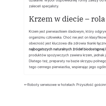
działanie. Wybór odpowiedniej formy zależy od i
zaleceń specjalisty.
Krzem w diecie – rol
Krzem jest pierwiastkiem śladowym, który odgry
organizmu człowieka. Choć nie jest on klasyfikow
obecność jest kluczowa dla zdrowia tkanki łączne
najbogatszych naturalnych źródeł biodostępnej 
produktów spożywczych zawiera krzem, jednak j
Dlatego też, preparaty na bazie skrzypu polne
tego cennego pierwiastka, wspierając jego ogólne
Roboty serwisowe w hotelach: Przyszłość gościn