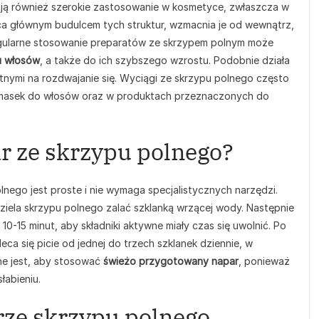
ują również szerokie zastosowanie w kosmetyce, zwłaszcza w
ąca głównym budulcem tych struktur, wzmacnia je od wewnątrz,
egularne stosowanie preparatów ze skrzypem polnym może
ku włosów
, a także do ich szybszego wzrostu. Podobnie działa
atnymi na rozdwajanie się. Wyciągi ze skrzypu polnego często
 masek do włosów oraz w produktach przeznaczonych do
r ze skrzypu polnego?
ego jest proste i nie wymaga specjalistycznych narzędzi.
iela skrzypu polnego zalać szklanką wrzącej wody. Następnie
0-15 minut, aby składniki aktywne miały czas się uwolnić. Po
ca się picie od jednej do trzech szklanek dziennie, w
żne jest, aby stosować
świeżo przygotowany napar
, ponieważ
łabieniu.
rze skrzypu polnego