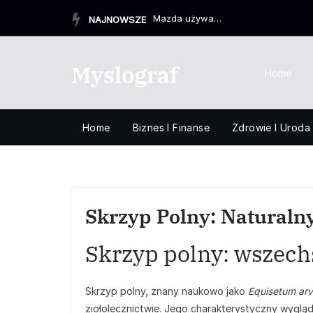
Przejdź
Mazda używane z salonu – czy warto postawić na sprawdzon...
NAJNOWSZE
do
treści
Myslograf
Home
Home
Biznes I Finanse
Zdrowie I Uroda
Skrzyp Polny: Naturaln
Skrzyp polny: wszechs
Skrzyp polny, znany naukowo jako
Equisetum ar
ziołolecznictwie. Jego charakterystyczny wygląd