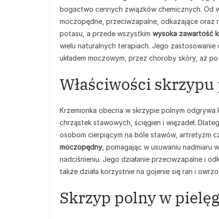
bogactwo cennych związków chemicznych. Od wi
moczopędne, przeciwzapalne, odkażające oraz re
potasu, a przede wszystkim
wysoka zawartość k
wielu naturalnych terapiach. Jego zastosowanie 
układem moczowym, przez choroby skóry, aż po 
Właściwości skrzypu 
Krzemionka obecna w skrzypie polnym odgrywa k
chrząstek stawowych, ścięgien i więzadeł. Dlate
osobom cierpiącym na bóle stawów, artretyzm c
moczopędny
, pomagając w usuwaniu nadmiaru w
nadciśnieniu. Jego działanie przeciwzapalne i o
także działa korzystnie na gojenie się ran i owrz
Skrzyp polny w pielęg