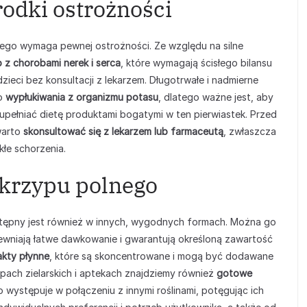
rodki ostrożności
nego wymaga pewnej ostrożności. Ze względu na silne
b z chorobami nerek i serca
, które wymagają ścisłego bilansu
ieci bez konsultacji z lekarzem. Długotrwałe i nadmierne
do
wypłukiwania z organizmu potasu
, dlatego ważne jest, aby
upełniać dietę produktami bogatymi w ten pierwiastek. Przed
warto
skonsultować się z lekarzem lub farmaceutą
, zwłaszcza
ekłe schorzenia.
skrzypu polnego
tępny jest również w innych, wygodnych formach. Można go
pewniają łatwe dawkowanie i gwarantują określoną zawartość
akty płynne
, które są skoncentrowane i mogą być dodawane
ach zielarskich i aptekach znajdziemy również
gotowe
o występuje w połączeniu z innymi roślinami, potęgując ich