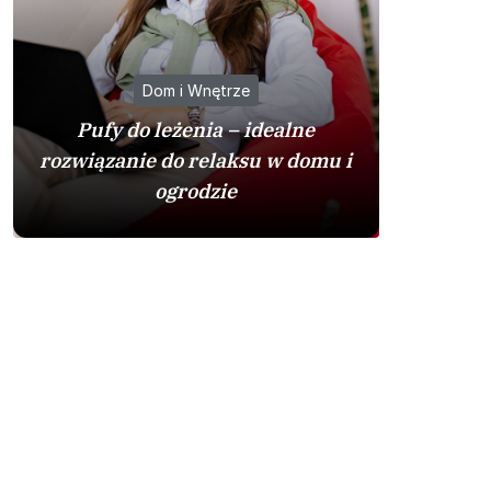
Dom i Wnętrze
Pufy do leżenia – idealne
Mazda u
rozwiązanie do relaksu w domu i
warto p
ogrodzie