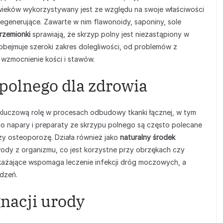
eków wykorzystywany jest ze względu na swoje właściwości
generujące. Zawarte w nim flawonoidy, saponiny, sole
rzemionki
sprawiają, że skrzyp polny jest niezastąpiony w
obejmuje szeroki zakres dolegliwości, od problemów z
wzmocnienie kości i stawów.
polnego dla zdrowia
luczową rolę w procesach odbudowy tkanki łącznej, w tym
go napary i preparaty ze skrzypu polnego są często polecane
zy osteoporozę. Działa również jako
naturalny środek
ody z organizmu, co jest korzystne przy obrzękach czy
dkażające wspomaga leczenie infekcji dróg moczowych, a
odzeń.
nacji urody