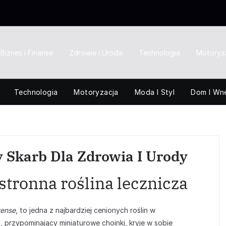
Biznes i Finanse
Zdrowie i Uroda
Technologia
Motoryz
Technologia
Motoryzacja
Moda I Styl
Dom I Wn
y Skarb Dla Zdrowia I Urody
tronna roślina lecznicza
vense
, to jedna z najbardziej cenionych roślin w
, przypominający miniaturowe choinki, kryje w sobie