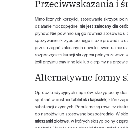
Przeciwwskazania i ś
Mimo licznych korzyści, stosowanie skrzypu pol
działanie moczopędne,
nie jest zalecany dla osó
płynów. Nie powinno się go również stosować u dz
spożywanie skrzypu polnego może prowadzić 
przestrzegać zalecanych dawek i ewentualnie uz
rozpoczęciem kuracji skrzypem polnym zawsze 
jeśli przyjmujemy inne leki lub cierpimy na przewl
Alternatywne formy 
Oprócz tradycyjnych naparów, skrzyp polny dos
spotkać w postaci
tabletek i kapsułek
, które za
substancji czynnych. Popularne są również
ekstr
do napojów lub stosowane bezpośrednio. W sklep
mieszanki ziołowe
, w których skrzyp polny częst