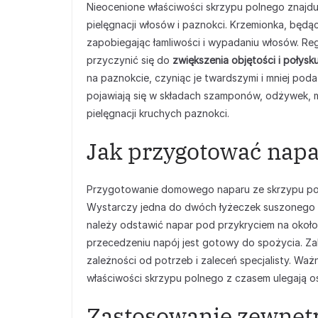
Nieocenione właściwości skrzypu polnego znajd
pielęgnacji włosów i paznokci. Krzemionka, będ
zapobiegając łamliwości i wypadaniu włosów. R
przyczynić się do
zwiększenia objętości i połys
na paznokcie, czyniąc je twardszymi i mniej pod
pojawiają się w składach szamponów, odżywek,
pielęgnacji kruchych paznokci.
Jak przygotować napa
Przygotowanie domowego naparu ze skrzypu poln
Wystarczy jedna do dwóch łyżeczek suszonego z
należy odstawić napar pod przykryciem na około 1
przecedzeniu napój jest gotowy do spożycia. Zale
zależności od potrzeb i zaleceń specjalisty. Wa
właściwości skrzypu polnego z czasem ulegają os
Zastosowanie zewnęt