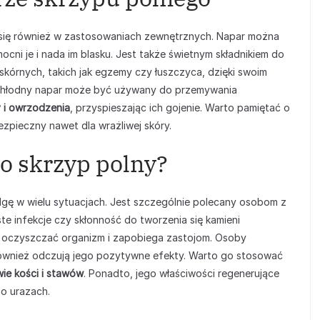
 się również w zastosowaniach zewnętrznych. Napar można
ocni je i nada im blasku. Jest także świetnym składnikiem do
kórnych, takich jak egzemy czy łuszczyca, dzięki swoim
 Chłodny napar może być używany do przemywania
 i owrzodzenia
, przyspieszając ich gojenie. Warto pamiętać o
bezpieczny nawet dla wrażliwej skóry.
po skrzyp polny?
 ulgę w wielu sytuacjach. Jest szczególnie polecany osobom z
ęste infekcje czy skłonność do tworzenia się kamieni
oczyszczać organizm i zapobiega zastojom. Osoby
wnież odczują jego pozytywne efekty. Warto go stosować
ie kości i stawów
. Ponadto, jego właściwości regenerujące
o urazach.