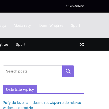
2026-08-06
acja
Moda i styl
Dom i Wnętrze
Sport
ętrze
Sport
Szukaj
Ostatnie wpisy
Pufy do leżenia – idealne rozwiązanie do relaksu
w domu i ogrodzie